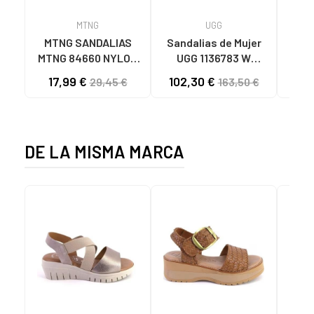
MTNG
UGG
O
MTNG SANDALIAS
Sandalias de Mujer
OH
MTNG 84660 NYLON
UGG 1136783 W
SAND
CAQUI PARA HOMBRE
GOLDENSTAR CHE
P
17,99 €
102,30 €
40
29,45 €
163,50 €
C59785 - - NYLON
CHESTNUT
CIE
KAKY
D
DE LA MISMA MARCA