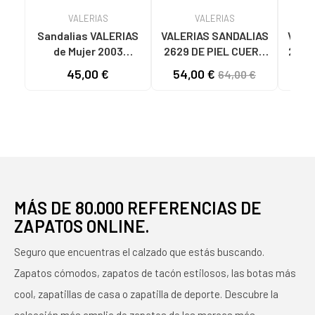
VALERIAS
VALERIAS
Sandalias VALERIAS
VALERIAS SANDALIAS
VALE
de Mujer 2003
2629 DE PIEL CUERO
2661
SANDALIAS DE MUJER
MUJER REF 1180471
11
45,00 €
54,00 €
39
64,00 €
PIEL PLATINO
MÁS DE 80.000 REFERENCIAS DE
ZAPATOS ONLINE.
Seguro que encuentras el calzado que estás buscando.
Zapatos cómodos, zapatos de tacón estilosos, las botas más
cool, zapatillas de casa o zapatilla de deporte. Descubre la