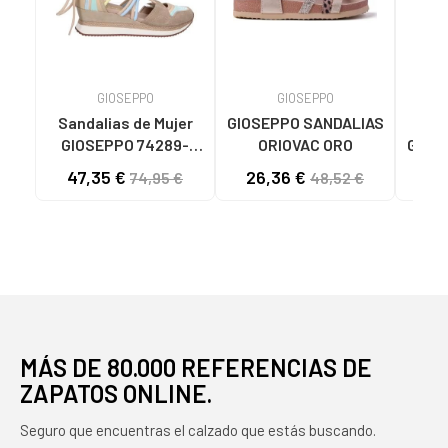
GIOSEPPO
GIOSEPPO
Sandalias de Mujer
GIOSEPPO SANDALIAS
Sand
GIOSEPPO 74289-
ORIOVAC ORO
GIOS
BRIDPORT BEIG BEIG
CUA A
47,35 €
26,36 €
29
74,95 €
48,52 €
MÁS DE 80.000 REFERENCIAS DE
ZAPATOS ONLINE.
Seguro que encuentras el calzado que estás buscando.