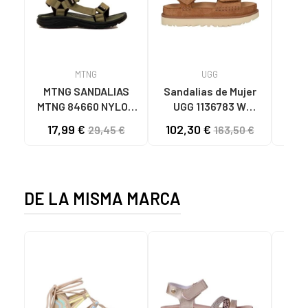
MTNG
UGG
O
MTNG SANDALIAS
Sandalias de Mujer
OH
MTNG 84660 NYLON
UGG 1136783 W
SAND
CAQUI PARA HOMBRE
GOLDENSTAR CHE
P
17,99 €
102,30 €
40
29,45 €
163,50 €
C59785 - - NYLON
CHESTNUT
CIE
KAKY
D
DE LA MISMA MARCA