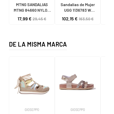
MTNG SANDALIAS
Sandalias de Mujer
OH
MTNG 84660 NYLON
UGG 1136783 W
SAND
CAQUI PARA HOMBRE
GOLDENSTAR CHE
P
17,99 €
102,15 €
40
29,45 €
163,50 €
C59785 - - NYLON
CHESTNUT
CIE
KAKY
D
DE LA MISMA MARCA
GIOSEPPO
GIOSEPPO