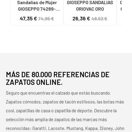
Sandalias de Mujer
GIOSEPPO SANDALIAS
GIOS
GIOSEPPO 74289-
ORIOVAC ORO
GIOS
BRIDPORT BEIG BEIG
E
47,35 €
26,36 €
49
74,95 €
48,52 €
MODE
MÁS DE 80.000 REFERENCIAS DE
ZAPATOS ONLINE.
Seguro que encuentras el calzado que estás buscando.
Zapatos cómodos, zapatos de tacón estilosos, las botas más
cool, zapatillas de casa o zapatilla de deporte. Descubre la
selección más amplia de zapatos de las marcas más
reconocidas: Garatti, Lacoste, Mustang, Kappa, Disney, John