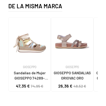
DE LA MISMA MARCA
GIOSEPPO
GIOSEPPO
Sandalias de Mujer
GIOSEPPO SANDALIAS
GIOS
GIOSEPPO 74289-
ORIOVAC ORO
GIOS
BRIDPORT BEIG BEIG
E
47,35 €
26,36 €
49
74,95 €
48,52 €
MODE