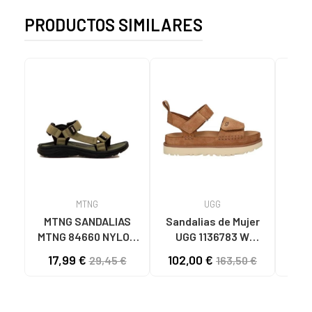
PRODUCTOS SIMILARES
MTNG
UGG
O
MTNG SANDALIAS
Sandalias de Mujer
OH
MTNG 84660 NYLON
UGG 1136783 W
SAND
CAQUI PARA HOMBRE
GOLDENSTAR CHE
P
17,99 €
102,00 €
40
29,45 €
163,50 €
C59785 - - NYLON
CHESTNUT
CIE
KAKY
D