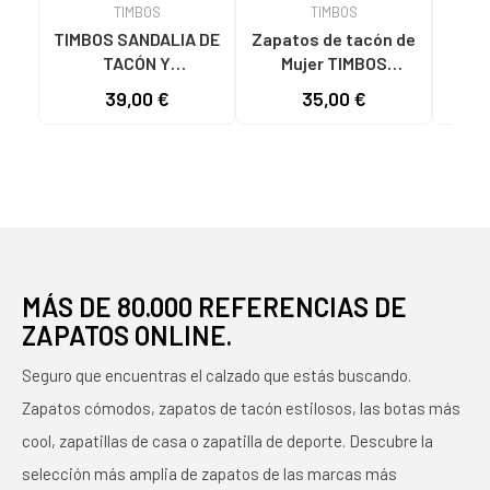
TIMBOS
TIMBOS
TIMBOS SANDALIA DE
Zapatos de tacón de
TIMB
TACÓN Y
Mujer TIMBOS
PLATAFORMA
SANDALIA TACON
DEST
39,00 €
35,00 €
MODELO 131423
VESTIR MUJER
TACÓ
MORADO MORADO
BUGANVILLA 131221
COLO
VARIOS COLORES
MÁS DE 80.000 REFERENCIAS DE
ZAPATOS ONLINE.
Seguro que encuentras el calzado que estás buscando.
Zapatos cómodos, zapatos de tacón estilosos, las botas más
cool, zapatillas de casa o zapatilla de deporte. Descubre la
selección más amplia de zapatos de las marcas más