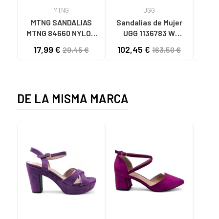
MTNG
UGG
O
MTNG SANDALIAS
Sandalias de Mujer
OH
MTNG 84660 NYLON
UGG 1136783 W
SAND
CAQUI PARA HOMBRE
GOLDENSTAR CHE
P
17,99 €
102,45 €
40
29,45 €
163,50 €
C59785 - - NYLON
CHESTNUT
CIE
KAKY
D
DE LA MISMA MARCA