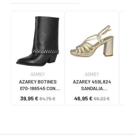
AZAREY
AZAREY
AZAREY BOTINES
AZAREY 459L824
AZA
070-186545 CON
SANDALIA
AZA
POLAINA Y
METALIZADA DE
CON 
39,95 €
46,95 €
84,75 €
66,22 €
TACHUELAS NEGRO
TACÓN ANCHO CON
TIRAS ORO