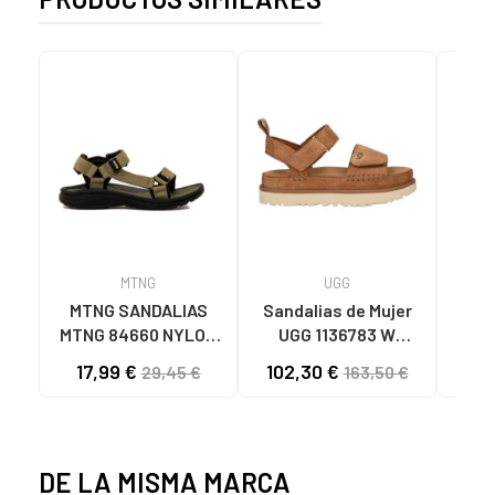
MTNG
UGG
O
MTNG SANDALIAS
Sandalias de Mujer
OH
MTNG 84660 NYLON
UGG 1136783 W
SAND
CAQUI PARA HOMBRE
GOLDENSTAR CHE
P
17,99 €
102,30 €
40
29,45 €
163,50 €
C59785 - - NYLON
CHESTNUT
CIE
KAKY
D
DE LA MISMA MARCA