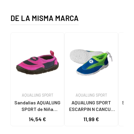
DE LA MISMA MARCA
AQUALUNG SPORT
AQUALUNG SPORT
AQ
Sandalias AQUALUNG
AQUALUNG SPORT
Sand
SPORT de Niña
ESCARPIN N CANCUN
SPO
SANDALIAS
JR AZUL AMARILLO
14,54 €
11,99 €
BEACHWALKER NVB
BEA
30 PARA NINOS
28 