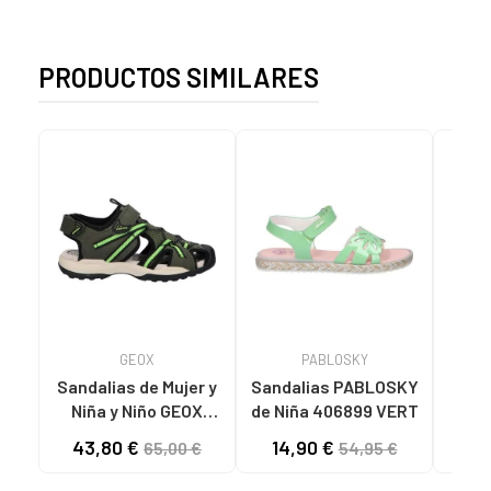
PRODUCTOS SIMILARES
GEOX
PABLOSKY
Sandalias de Mujer y
Sandalias PABLOSKY
Sand
Niña y Niño GEOX
de Niña 406899 VERT
Niñ
J450RB 014ME J
J4
43,80 €
14,90 €
27
65,00 €
54,95 €
BOREALIS C3222
BO
MILITARY-GREEN
AV