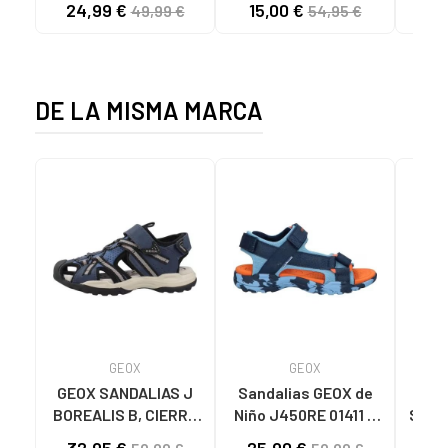
24,99 €
15,00 €
43
49,99 €
54,95 €
PLATAFORMA
BO
PLATINO-LG GOLD
MI
DE LA MISMA MARCA
GEOX
GEOX
GEOX SANDALIAS J
Sandalias GEOX de
GE
BOREALIS B, CIERRE
Niño J450RE 01411 J
STRA
DE VELCRO C4189
BOREALIS LT BLUE-
CIE