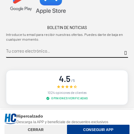
BOLETIN DE NOTICIAS
Introduce tu email para recibir nuestras ofertas. Puedes darte de baja en
cualquier momento.
4.5
/5
1024 opiniones de clientes
OPINIONES VERIFICADAS
Sitio protegido por reCAPTCHA.
Privacidad
-
Términos
Hipercalzado
Descarga la APP y benefíciate de descuentos exclusivos
Controle su privacidad
CERRAR
CONSEGUIR APP