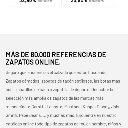
32,95 €
25,90 €
54
59,00 €
59,90 €
NAVY C4228
C4
MÁS DE 80.000 REFERENCIAS DE
ZAPATOS ONLINE.
Seguro que encuentras el calzado que estás buscando.
Zapatos cómodos, zapatos de tacón estilosos, las botas más
cool, zapatillas de casa o zapatilla de deporte. Descubre la
selección más amplia de zapatos de las marcas más
reconocidas: Garatti, Lacoste, Mustang, Kappa, Disney, John
Smith, Pepe Jeans, … y muchas más. Encuentra en nuestro
catálogo online todo tipo de zapatos de mujer, hombre, niños y