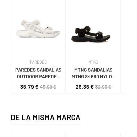
PAREDES
MTNG
PAREDES SANDALIAS
MTNG SANDALIAS
MT
OUTDOOR PAREDES
MTNG 84660 NYLON
84
BANYOTES MUJER
STRIPE NEGRO
C59
36,79 €
26,36 €
17
45,99 €
32,95 €
BLANCO BLANCO
C56216 - NYLON
STRIPE NEGRO
DE LA MISMA MARCA