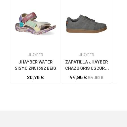
JHAYBER
JHAYBER
JHAYBER WATER
ZAPATILLA JHAYBER
JHA
SISMO ZN51392 BEIG
CHAZO GRIS OSCURO
W
PARA HOMBRE -
Z
20,76 €
44,95 €
23
54,90 €
MODELO ZA582636
GRIS