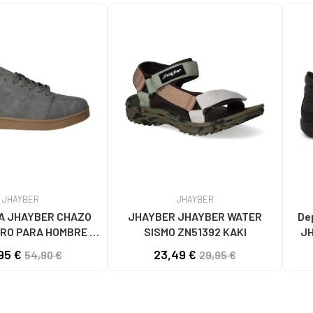
JHAYBER
JHAYBER
A JHAYBER CHAZO
JHAYBER JHAYBER WATER
De
RO PARA HOMBRE -
SISMO ZN51392 KAKI
JH
 ZA582636 GRIS
65
95 €
23,49 €
54,90 €
29,95 €