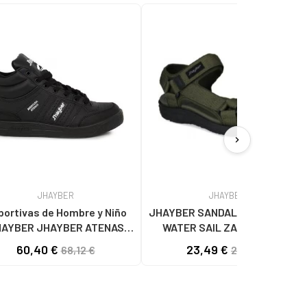
chevron_right
JHAYBER
JHAYBER
portivas de Hombre y Niño
JHAYBER SANDALIAS TREKKING
AYBER JHAYBER ATENAS
WATER SAIL ZA51389 KAKI
048-891 VARIOS COLORES
60,40 €
23,49 €
68,12 €
29,74 €
NEGRO