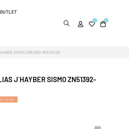
OUTLET
0
0
HAYBER SISMO ZN51392-800 ROSA
AS J´HAYBER SISMO ZN51392-
EL 30,08%