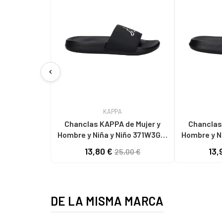
chevron_left
KAPPA
Chanclas KAPPA de Mujer y
Chanclas KAPP
Hombre y Niña y Niño 371W3GW
Hombre y N
LOGO STEEVE A0B - BLACK-
LOGO STEEVE A0J 
13,80 €
13,
25,00 €
WHITE
DE LA MISMA MARCA