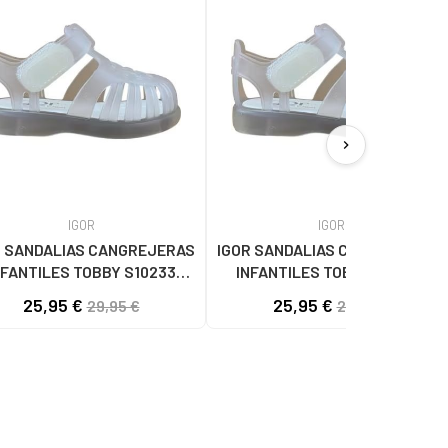
chevron_right
IGOR
IGOR
R SANDALIAS CANGREJERAS
IGOR SANDALIAS CANGREJERAS
NFANTILES TOBBY S10233
INFANTILES TOBBY S10233
TRANSPARENTE BLANCO
TRANSPARENTE BLANCO
25,95 €
25,95 €
29,95 €
29,95 €