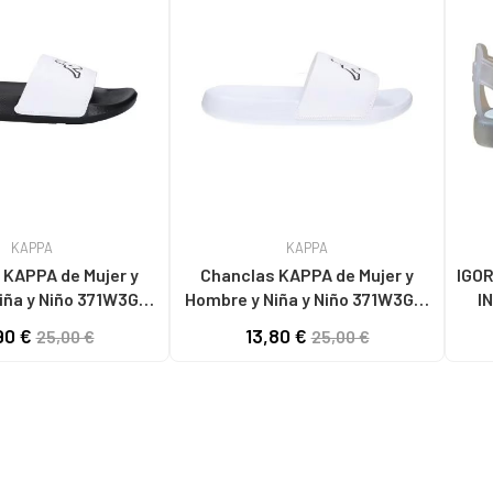
KAPPA
KAPPA
A de Mujer y
Chanclas KAPPA de Mujer y
IGO
iña y Niño 371W3GW
Hombre y Niña y Niño 371W3GW
I
- WHITE-
LOGO STEEVE A01 - WHITE-
90 €
13,80 €
25,00 €
25,00 €
BLACK
BLACK