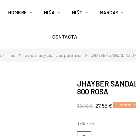
HOMBRE
NIÑA
NIÑO
MARCAS
CONTACTA
 - niñas
Sandalias y chanclas para niña
JHAYBER SANDALIAS J´
JHAYBER SANDALI
800 ROSA
27,55 €
39,40 €
DESCUENTO D
Talla: 35