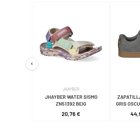
chevron_left
JHAYBER
JHAYBER WATER SISMO
ZAPATILL
ZN51392 BEIG
GRIS OSCU
MODELO
20,76 €
44,