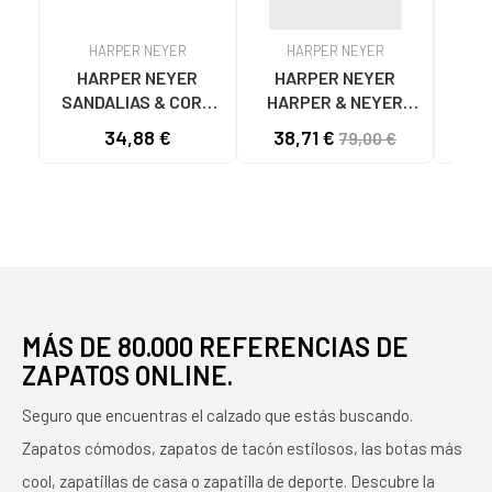
HARPER NEYER
HARPER NEYER
H
HARPER NEYER
HARPER NEYER
Depo
SANDALIAS & CORK
HARPER & NEYER
NEYER de Ho
POOL HOMBRE
BRENTWOOD BEIGE
34,88 €
38,71 €
55
79,00 €
MARRÓN SOMBRA
OLIVA
MÁS DE 80.000 REFERENCIAS DE
ZAPATOS ONLINE.
Seguro que encuentras el calzado que estás buscando.
Zapatos cómodos, zapatos de tacón estilosos, las botas más
cool, zapatillas de casa o zapatilla de deporte. Descubre la