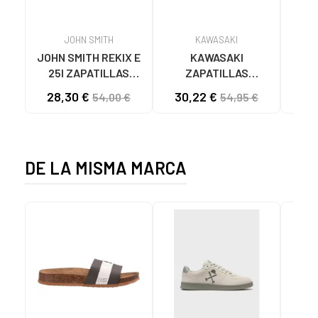
JOHN SMITH
KAWASAKI
JOHN SMITH REKIX E
KAWASAKI
MUNI
25I ZAPATILLAS
ZAPATILLAS
L
CASUAL HOMBRE
KAWASAKI ORIGINAL
B
28,30 €
30,22 €
58
54,00 €
54,95 €
NEGRO NEGRO
CANVAS K192495
MA
1001S SOLID BLACK
1001S BLACK SOLID
DE LA MISMA MARCA