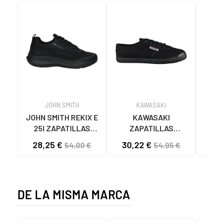
JOHN SMITH
KAWASAKI
JOHN SMITH REKIX E
KAWASAKI
MUNI
25I ZAPATILLAS
ZAPATILLAS
L
CASUAL HOMBRE
KAWASAKI ORIGINAL
B
28,25 €
30,22 €
58
54,00 €
54,95 €
NEGRO NEGRO
CANVAS K192495
MA
1001S SOLID BLACK
1001S BLACK SOLID
DE LA MISMA MARCA