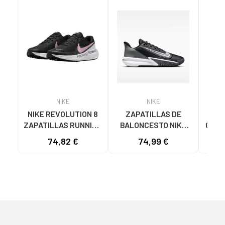
NIKE
NIKE
NIKE REVOLUTION 8
ZAPATILLAS DE
N
ZAPATILLAS RUNNING
BALONCESTO NIKE
CALZ
MUJER HJ8485-005
PRECISION 7 FN4322
RUN
74,82 €
74,99 €
68
NEGRO-ROSA NAN
NEGRO
VA