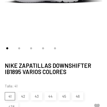
NIKE ZAPATILLAS DOWNSHIFTER
IB1895 VARIOS COLORES
Talla: 41
41
42
43
44
45
46

47,5