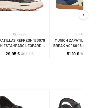
chevron_right
REFRESH
MUNICH
PATILLAS REFRESH 173079
MUNICH ZAPATILLAS CASUAL
N ESTAMPADO LEOPARDO
BREAK 4046046 AZUL46 AZUL
LEOPARDO
29,95 €
51,10 €
39,95 €
70,00 €