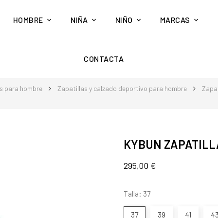
HOMBRE
NIÑA
NIÑO
MARCAS
CONTACTA
s para hombre
Zapatillas y calzado deportivo para hombre
Zapat
KYBUN ZAPATILL
295,00 €
Talla: 37
37
39
41
4