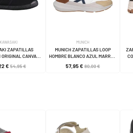
KAWASAKI
MUNICH
KI ZAPATILLAS
MUNICH ZAPATILLAS LOOP
ZA
 ORIGINAL CANVAS
HOMBRE BLANCO AZUL MARRÓN
CO
1001S SOLID BLACK
4891005
22 €
57,95 €
54,95 €
80,00 €
S BLACK SOLID