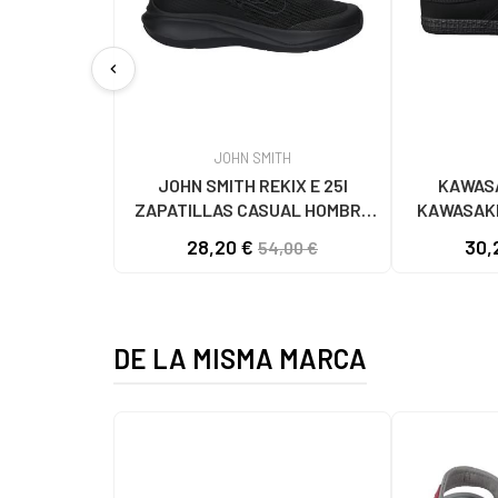
chevron_left
JOHN SMITH
JOHN SMITH REKIX E 25I
KAWASA
ZAPATILLAS CASUAL HOMBRE
KAWASAKI
NEGRO NEGRO
K192495 
28,20 €
30,
54,00 €
1001
DE LA MISMA MARCA