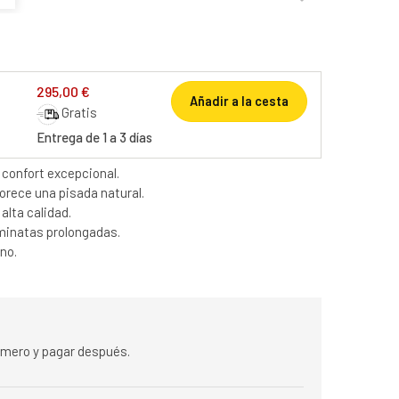
295,00 €
Añadir a la cesta
Gratis
Entrega de 1 a 3 días
confort excepcional.
orece una pisada natural.
alta calidad.
caminatas prolongadas.
no.
rimero y pagar después.