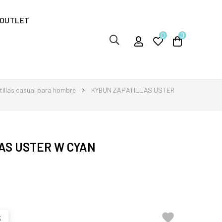
OUTLET
0
0
illas casual para hombre
KYBUN ZAPATILLAS USTER
AS USTER W CYAN

3