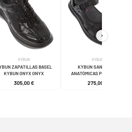
chevron_right
KYBUN
KYBUN
YBUN ZAPATILLAS BASEL
KYBUN SANDALIAS
KYBUN ONYX ONYX
ANATÓMICAS PADO M CON
CIERRE AJUSTABLE BLACK
305,00 €
275,00 €