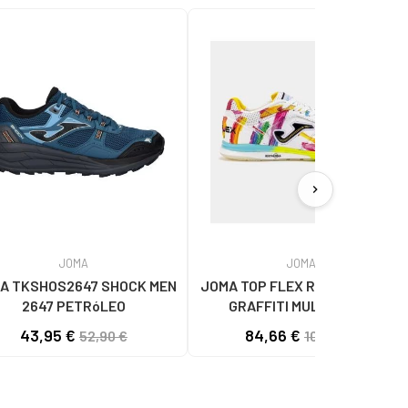
chevron_right
JOMA
JOMA
A TKSHOS2647 SHOCK MEN
JOMA TOP FLEX REBOUND 2676
2647 PETRóLEO
GRAFFITI MULTICOLOR
43,95 €
84,66 €
52,90 €
109,95 €