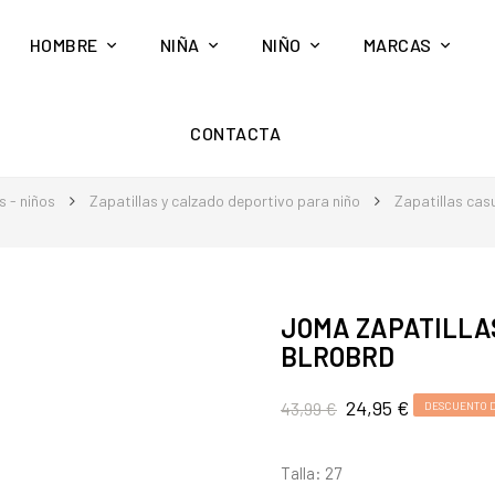
HOMBRE
NIÑA
NIÑO
MARCAS
CONTACTA
 - niños
Zapatillas y calzado deportivo para niño
Zapatillas cas
JOMA ZAPATILLA
BLROBRD
24,95 €
43,99 €
DESCUENTO D
Talla: 27