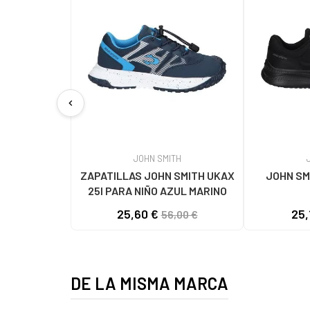
chevron_left
JOHN SMITH
ZAPATILLAS JOHN SMITH UKAX
JOHN SM
25I PARA NIÑO AZUL MARINO
25,60 €
25,
56,00 €
DE LA MISMA MARCA