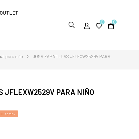
OUTLET
0
0
ual para niño
JOMA ZAPATILLAS JFLEXW2529V PARA
S JFLEXW2529V PARA NIÑO
EL 43,28%