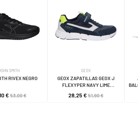
JOHN SMITH
GEOX
ITH RIVEX NEGRO
GEOX ZAPATILLAS GEOX J
FLEXYPER NAVY LIME
BAL
DEPORTIVAS NIÑO C0749 NAVY-
JQ7
10 €
28,25 €
53,00 €
51,90 €
LIME