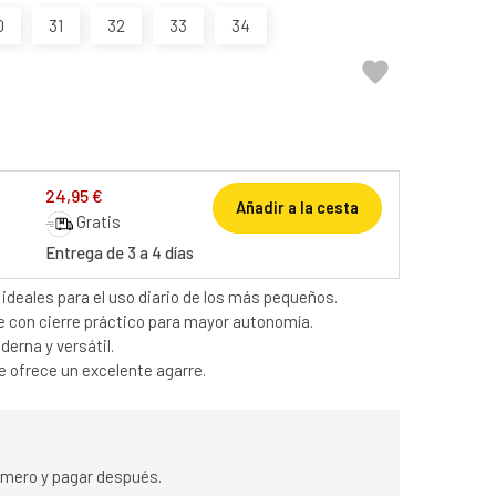
0
31
32
33
34

24,95 €
Añadir a la cesta
Gratis
Entrega de 3 a 4 días
ideales para el uso diario de los más pequeños.
 con cierre práctico para mayor autonomía.
erna y versátil.
ue ofrece un excelente agarre.
rimero y pagar después.