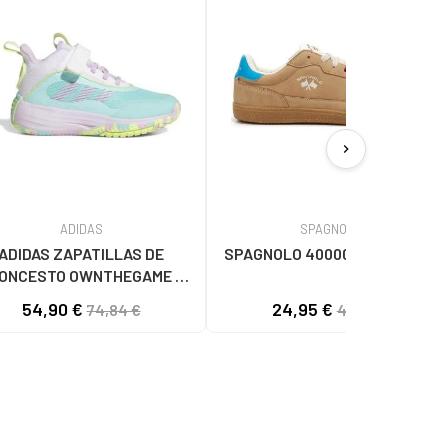
chevron_right
ADIDAS
SPAGNOLO
ADIDAS ZAPATILLAS DE
SPAGNOLO 40000-043 CAMEL
ONCESTO OWNTHEGAME 30
942 EN AZUL PARA NIÑOS 1
54,90 €
24,95 €
74,84 €
49,90 €