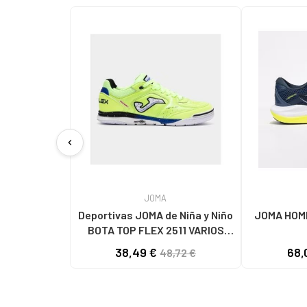
chevron_left
JOMA
Deportivas JOMA de Niña y Niño
JOMA HOMB
BOTA TOP FLEX 2511 VARIOS
COLORES
38,49 €
68,
48,72 €