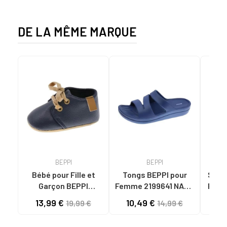
NEOPRENE TAUPE
NEOPRENE BEIGE
DE LA MÊME MARQUE
BEPPI
BEPPI
Bébé pour Fille et
Tongs BEPPI pour
Sandal
Garçon BEPPI
Femme 2199641 NAVY
Femme
BABUCHE NAVY BLUE
BLUE
13,99 €
10,49 €
11
19,99 €
14,99 €