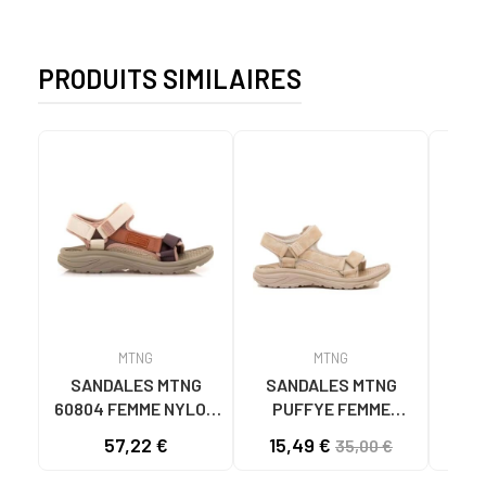
PRODUITS SIMILAIRES
MTNG
MTNG
SANDALES MTNG
SANDALES MTNG
MTN
60804 FEMME NYLON
PUFFYE FEMME
S
TUILE/NÉOPRÈNE
NÉOPRÈNE BEIGE
KNI
57,22 €
15,49 €
35,00 €
TAUPE C59615 - -
C60056 C60056 -
NYLON TEJA -
PUFFYE BEIGE -