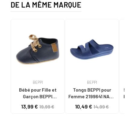
DE LA MÊME MARQUE
BEPPI
BEPPI
Bébé pour Fille et
Tongs BEPPI pour
Sandal
Garçon BEPPI
Femme 2199641 NAVY
Femme
BABUCHE NAVY BLUE
BLUE
13,99 €
10,49 €
11
19,99 €
14,99 €