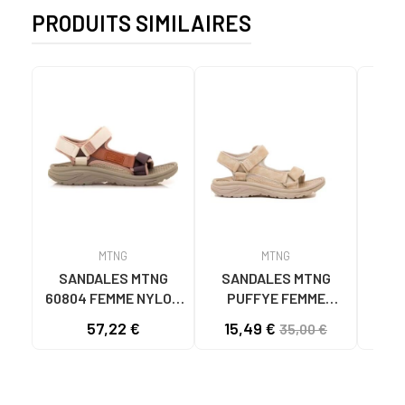
PRODUITS SIMILAIRES
MTNG
MTNG
SANDALES MTNG
SANDALES MTNG
MTN
60804 FEMME NYLON
PUFFYE FEMME
S
TUILE/NÉOPRÈNE
NÉOPRÈNE BEIGE
KNI
57,22 €
15,49 €
35,00 €
TAUPE C59615 - -
C60056 C60056 -
NYLON TEJA -
PUFFYE BEIGE -
NEOPRENE TAUPE
NEOPRENE BEIGE