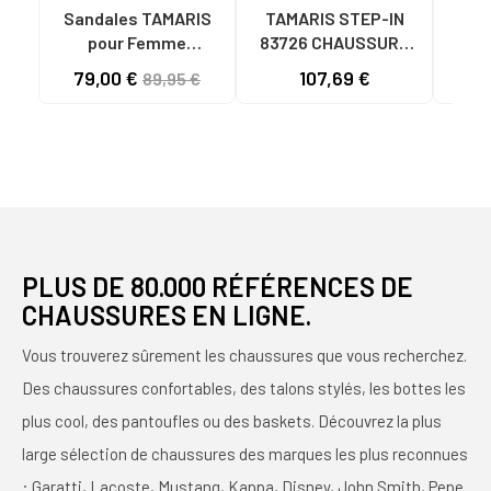
Sandales TAMARIS
TAMARIS STEP-IN
San
pour Femme
83726 CHAUSSURE
pou
SANDALIA CON
SPORTIVE EN TISSU
79,00 €
107,69 €
59
89,95 €
PLANTILLA
GRIS TAUPE TAUPE
EXTRAIBLE 116
CHAMPAGNE COMB
PLUS DE 80.000 RÉFÉRENCES DE
CHAUSSURES EN LIGNE.
Vous trouverez sûrement les chaussures que vous recherchez.
Des chaussures confortables, des talons stylés, les bottes les
plus cool, des pantoufles ou des baskets. Découvrez la plus
large sélection de chaussures des marques les plus reconnues
: Garatti, Lacoste, Mustang, Kappa, Disney, John Smith, Pepe