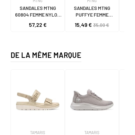
MTNG
MTNG
SANDALES MTNG
SANDALES MTNG
MTN
60804 FEMME NYLON
PUFFYE FEMME
S
TUILE/NÉOPRÈNE
NÉOPRÈNE BEIGE
KNI
57,22 €
15,49 €
35,00 €
TAUPE C59615 - -
C60056 C60056 -
NYLON TEJA -
PUFFYE BEIGE -
NEOPRENE TAUPE
NEOPRENE BEIGE
DE LA MÊME MARQUE
TAMARIS
TAMARIS