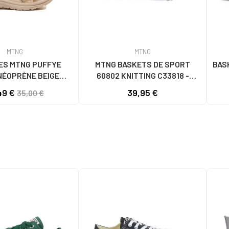
MTNG
MTNG
ES MTNG PUFFYE
MTNG BASKETS DE SPORT
BAS
NÉOPRÈNE BEIGE
60802 KNITTING C33818 -
056 - PUFFYE BEIGE
BLANCO
49 €
39,95 €
35,00 €
OPRENE BEIGE