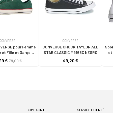
CONVERSE
CONVERSE
 pour Femme
CONVERSE CHUCK TAYLOR ALL
Sporti
et Fille et Garçon
STAR CLASSIC M9166C NEGRO
et
AS HOMBRE MODELO
56
99 €
49,20 €
79,00 €
AYLOR ALL STAR
ST
SUEDE COLOR V GREEN
COMPAGNIE
SERVICE CLIENTÈLE