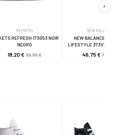
chevron_right
REFRESH
NEW BALANCE
KETS REFRESH 173053 NOIR
NEW BALANCE BASKETS
NEGRO
LIFESTYLE 373V2 AVEC LOGO
LATÉRAL NAVY BLUE
18,20 €
46,75 €
39,95 €
70,00 €