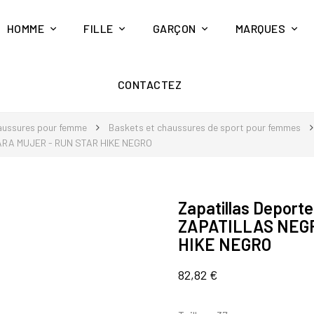
HOMME
FILLE
GARÇON
MARQUES
CONTACTEZ
ussures pour femme
Baskets et chaussures de sport pour femmes
ARA MUJER - RUN STAR HIKE NEGRO
Zapatillas Depor
ZAPATILLAS NEG
HIKE NEGRO
82,82 €