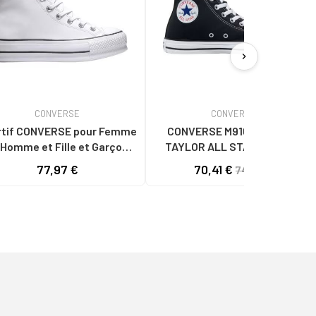
chevron_right
CONVERSE
CONVERSE
f CONVERSE pour Femme
CONVERSE M9160C CHUCK
 Homme et Fille et Garçon
TAYLOR ALL STAR CLASSIC
1676C CHUCK TAYLOR ALL
NEGRO
77,97 €
70,41 €
74,90 €
AR PLATFORM LEATHER HI
WHITE-BLACK-WHITE BL