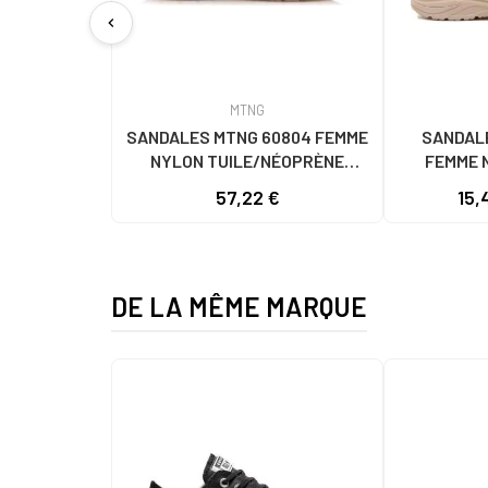
chevron_left
MTNG
SANDALES MTNG 60804 FEMME
SANDAL
NYLON TUILE/NÉOPRÈNE
FEMME 
TAUPE C59615 - - NYLON TEJA -
C60056 C60
57,22 €
15,
NEOPRENE TAUPE
- NE
DE LA MÊME MARQUE