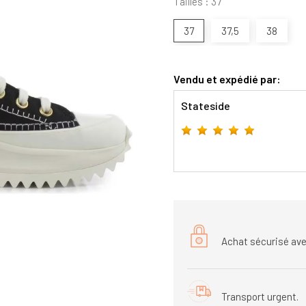
Tailles : 37
37
37,5
38
Vendu et expédié par:
Stateside
Achat sécurisé ave
Transport urgent.