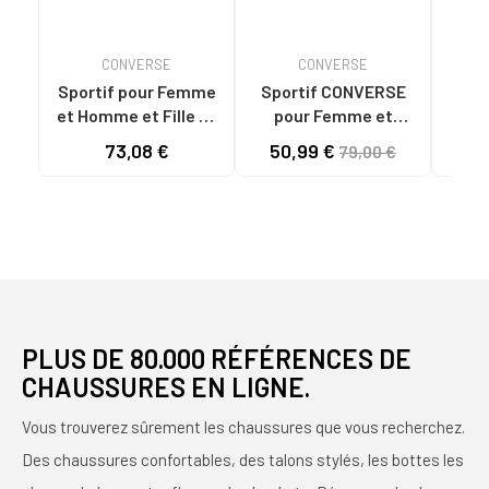
CONVERSE
CONVERSE
Sportif pour Femme
Sportif CONVERSE
CON
et Homme et Fille et
pour Femme et
TAY
Garçon CONVERSE
Homme et Fille et
CL
73,08 €
50,99 €
79,00 €
561681C CHUCK
Garçon ZAPATILLAS
TAYLOR ALL STAR
HOMBRE MODELO
PLATFORM LEATHER
CHUCK TAYLOR ALL
LOW BLACK-BLACK-
STAR SUEDE COLOR V
WHITE
GREEN
PLUS DE 80.000 RÉFÉRENCES DE
CHAUSSURES EN LIGNE.
Vous trouverez sûrement les chaussures que vous recherchez.
Des chaussures confortables, des talons stylés, les bottes les