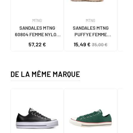
MTNG
MTNG
SANDALES MTNG
SANDALES MTNG
MTN
60804 FEMME NYLON
PUFFYE FEMME
S
TUILE/NÉOPRÈNE
NÉOPRÈNE BEIGE
KNI
57,22 €
15,49 €
35,00 €
TAUPE C59615 - -
C60056 C60056 -
NYLON TEJA -
PUFFYE BEIGE -
NEOPRENE TAUPE
NEOPRENE BEIGE
DE LA MÊME MARQUE