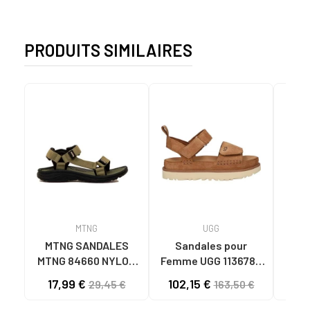
PRODUITS SIMILAIRES
MTNG
UGG
O
MTNG SANDALES
Sandales pour
OH
MTNG 84660 NYLON
Femme UGG 1136783
SA
KAKI POUR HOMME
W GOLDENSTAR CHE
PL
17,99 €
102,15 €
40
29,45 €
163,50 €
C59785 - - NYLON
CHESTNUT
FER
KAKY
AGR