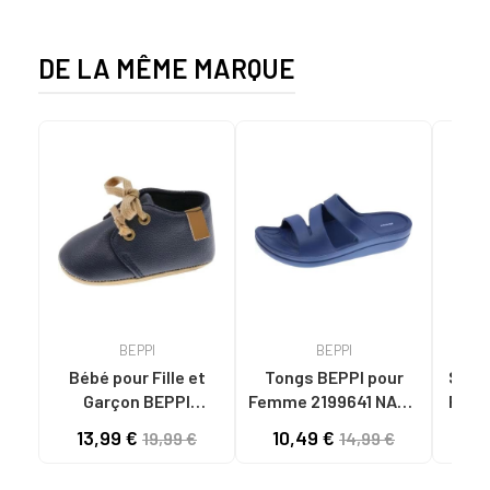
DE LA MÊME MARQUE
BEPPI
BEPPI
Bébé pour Fille et
Tongs BEPPI pour
Sandal
Garçon BEPPI
Femme 2199641 NAVY
Femme
BABUCHE NAVY BLUE
BLUE
13,99 €
10,49 €
11
19,99 €
14,99 €