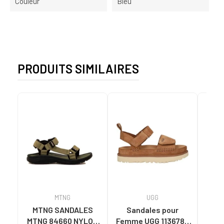
Couleur
Bleu
PRODUITS SIMILAIRES
MTNG
UGG
O
MTNG SANDALES
Sandales pour
OH
MTNG 84660 NYLON
Femme UGG 1136783
SA