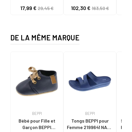
KAKI POUR HOMME
W GOLDENSTAR CHE
PL
17,99 €
102,30 €
40
29,45 €
163,50 €
C59785 - - NYLON
CHESTNUT
FER
KAKY
AGR
DE LA MÊME MARQUE
BEPPI
BEPPI
Bébé pour Fille et
Tongs BEPPI pour
Sandal
Garçon BEPPI
Femme 2199641 NAVY
Femme