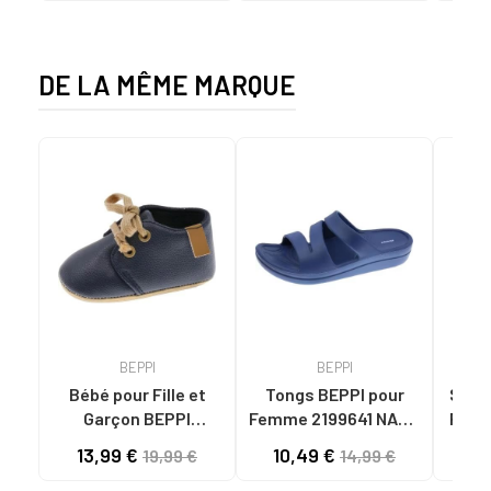
KAKY
AGR
DE LA MÊME MARQUE
BEPPI
BEPPI
Bébé pour Fille et
Tongs BEPPI pour
Sandal
Garçon BEPPI
Femme 2199641 NAVY
Femme
BABUCHE NAVY BLUE
BLUE
13,99 €
10,49 €
11
19,99 €
14,99 €