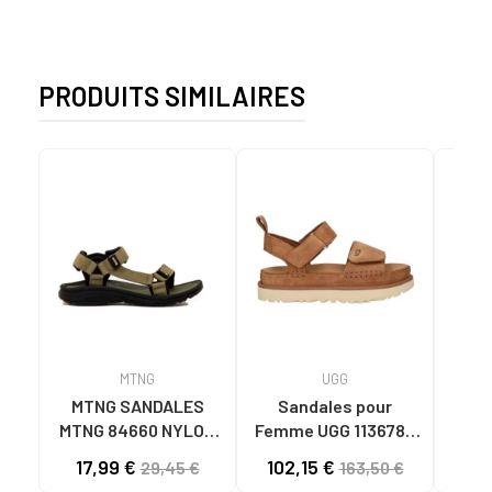
PRODUITS SIMILAIRES
MTNG
UGG
O
MTNG SANDALES
Sandales pour
OH
MTNG 84660 NYLON
Femme UGG 1136783
SA
KAKI POUR HOMME
W GOLDENSTAR CHE
PL
17,99 €
102,15 €
40
29,45 €
163,50 €
C59785 - - NYLON
CHESTNUT
FER