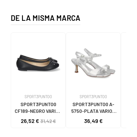
DE LA MISMA MARCA
SPORT3PUNTO0
SPORT3PUNTO0
S
SPORT3PUNTO0
SPORT3PUNTO0 A-
SPO
CF189-NEGRO VARIOS
5750-PLATA VARIOS
575
COLORES
COLORES
26,52 €
36,49 €
33
31,42 €