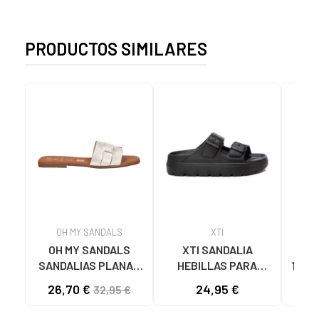
PRODUCTOS SIMILARES
OH MY SANDALS
XTI
OH MY SANDALS
XTI SANDALIA
SA
SANDALIAS PLANAS
HEBILLAS PARA
1425
5800-DO135 DOYA
MUJER 142550 NEGRO
DOBL
26,70 €
24,95 €
32,95 €
DOYA CHAMPAN