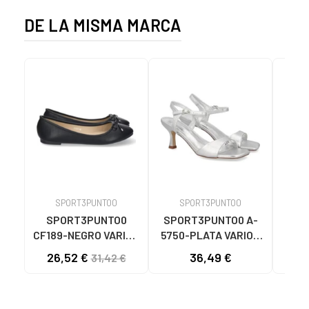
DE LA MISMA MARCA
SPORT3PUNTO0
SPORT3PUNTO0
S
SPORT3PUNTO0
SPORT3PUNTO0 A-
SPO
CF189-NEGRO VARIOS
5750-PLATA VARIOS
575
COLORES
COLORES
26,52 €
36,49 €
33
31,42 €