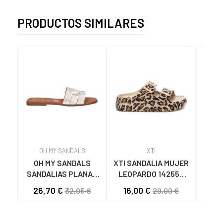
PRODUCTOS SIMILARES
OH MY SANDALS
XTI
OH MY SANDALS
XTI SANDALIA MUJER
ELL
SANDALIAS PLANAS
LEOPARDO 142550
DE 
5800-DO135 DOYA
MULTICOLOR
26,70 €
16,00 €
32,95 €
20,00 €
DOYA CHAMPAN