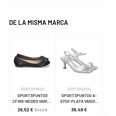
LED
DE LA MISMA MARCA
SPORT3PUNTO0
SPORT3PUNTO0
S
SPORT3PUNTO0
SPORT3PUNTO0 A-
SPO
CF189-NEGRO VARIOS
5750-PLATA VARIOS
575
COLORES
COLORES
26,52 €
36,49 €
33
31,42 €