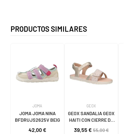
PRODUCTOS SIMILARES
JOMA
GEOX
JOMA JOMA NINA
GEOX SANDALIA GEOX
BFDRUJS2625V BEIG
HAITI CON CIERRE DE
SAN
VELCRO C2012 LT
CO
42,00 €
39,55 €
33
55,00 €
GOLD
MAR