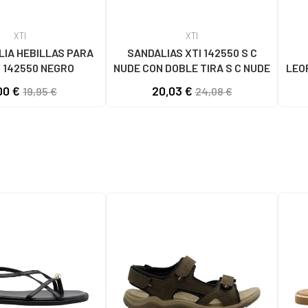
XTI
XTI
LIA HEBILLAS PARA
SANDALIAS XTI 142550 S C
 142550 NEGRO
NUDE CON DOBLE TIRA S C NUDE
LEO
00 €
20,03 €
19,95 €
24,08 €