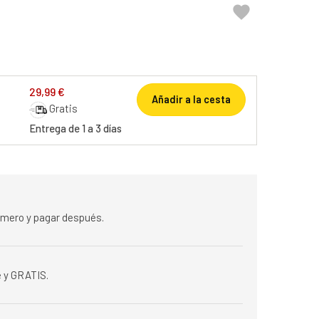

29,99 €
Añadir a la cesta
Gratis
Entrega de 1 a 3 días
rimero y pagar después.
 y GRATIS.