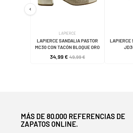
chevron_left
LAPIERCE
LAPIERCE SANDALIA PASTOR
LAPIERCE 
MC30 CON TACÓN BLOQUE ORO
JD3
117
34,99 €
49,99 €
MÁS DE 80.000 REFERENCIAS DE
ZAPATOS ONLINE.