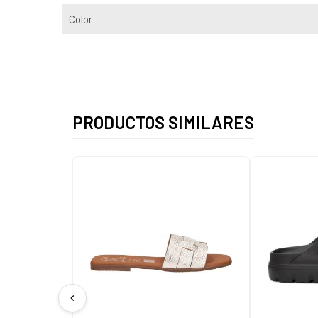
Color
PRODUCTOS SIMILARES
chevron_left