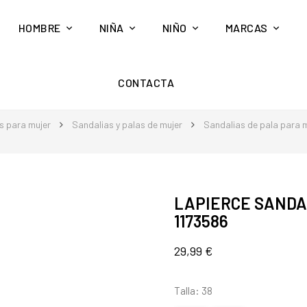
HOMBRE
NIÑA
NIÑO
MARCAS
CONTACTA
s para mujer
Sandalias y palas de mujer
Sandalias de pala para 
LAPIERCE SANDAL
1173586
29,99 €
Talla: 38