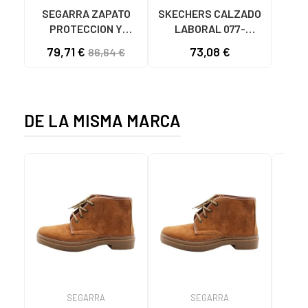
SEGARRA ZAPATO
SKECHERS CALZADO
PROTECCION Y
LABORAL 077-
SEÑALIZACION
52887907762515 EN
79,71 €
73,08 €
86,64 €
1174219/1174496
PARA UNISEX BLANCO
MULTICOLOR
DE LA MISMA MARCA
SEGARRA
SEGARRA