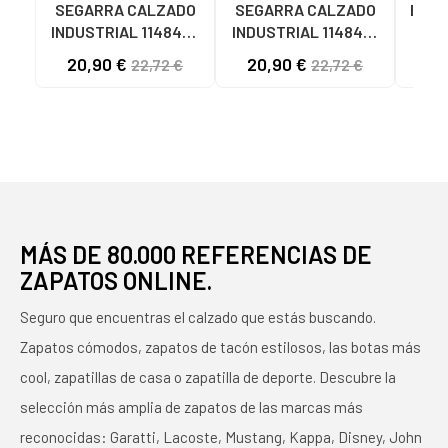
SEGARRA CALZADO
SEGARRA CALZADO
Botin
INDUSTRIAL 1148493
INDUSTRIAL 1148491
Homb
PROTECCIÓN Y
PROTECCIÓN Y
DE 
20,90 €
20,90 €
22,72 €
22,72 €
SEÑALIZACIÓN
SEÑALIZACIÓN
HO
MULTICOLOR
MULTICOLOR
MÁS DE 80.000 REFERENCIAS DE
ZAPATOS ONLINE.
Seguro que encuentras el calzado que estás buscando.
Zapatos cómodos, zapatos de tacón estilosos, las botas más
cool, zapatillas de casa o zapatilla de deporte. Descubre la
selección más amplia de zapatos de las marcas más
reconocidas: Garatti, Lacoste, Mustang, Kappa, Disney, John