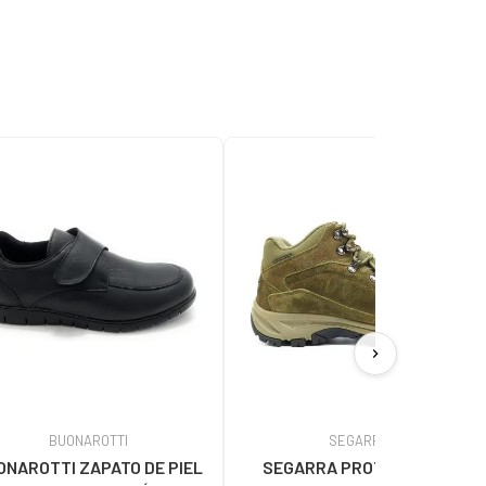
chevron_right
BUONAROTTI
SEGARRA
ONAROTTI ZAPATO DE PIEL
SEGARRA PROTECCION Y