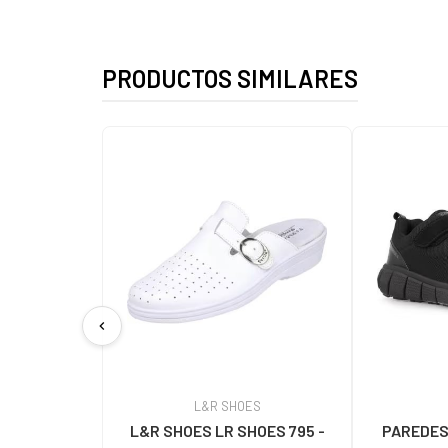
PRODUCTOS SIMILARES
chevron_left
L&R SHOES
L&R SHOES LR SHOES 795 -
PAREDES