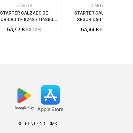
STARTER
STARTER
STARTER CALZADO DE
STARTER CALZADO DE
URIDAD 1148248 / 1148934
SEGURIDAD 1148247,
TECCIÓN Y SEÑALIZACIÓN
PROTECCIÓN Y SEÑALIZACIÓN
53,47 €
63,68 €
58,12 €
69,22 €
MULTICOLOR
MULTICOLOR
BOLETIN DE NOTICIAS