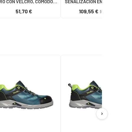
RO CON VELCRO, CÓMODO Y
SENALIZACION EN COLOR PARA
ANTIDESLIZANTE NEGRO
DEPARTAME MULTICOLOR
51,70 €
109,55 €
119,08 €
chevron_right