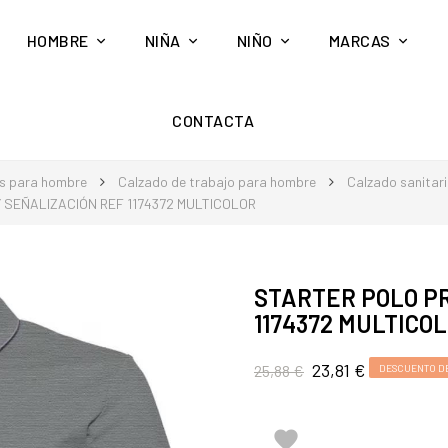
HOMBRE
NIÑA
NIÑO
MARCAS
CONTACTA
s para hombre
Calzado de trabajo para hombre
Calzado sanitari
 SEÑALIZACIÓN REF 1174372 MULTICOLOR
STARTER POLO P
1174372 MULTICO
23,81 €
25,88 €
DESCUENTO D
