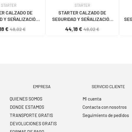
STARTER
STARTER
ER CALZADO DE
STARTER CALZADO DE
D Y SEÑALIZACIÓN
SEGURIDAD Y SEÑALIZACIÓN
SEG
50 MULTICOLOR
REF 1148249/1148935
PRO
18 €
44,18 €
48,02 €
48,02 €
MULTICOLOR
EMPRESA
SERVICIO CLIENTE
QUIENES SOMOS
Mi cuenta
DONDE ESTAMOS
Contacta con nosotros
TRANSPORTE GRATIS
Seguimiento de pedidos
DEVOLUCIONES GRATIS
FORMAS DE PAGO