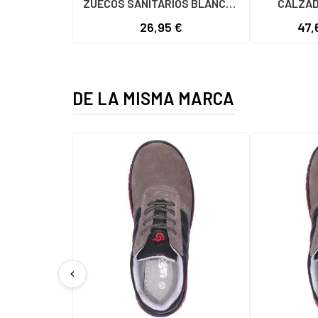
ZUECOS SANITARIOS BLANCOS
CALZAD
BLANCO
ANTIDES
26,95 €
47,
NE
DE LA MISMA MARCA
chevron_left