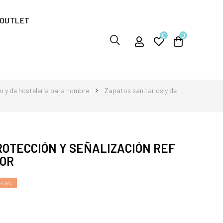
OUTLET
0
0
o y de hostelería para hombre
Zapatos sanitarios y de
ROTECCIÓN Y SEÑALIZACIÓN REF
LOR
EL 8%