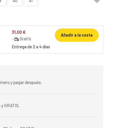

9
40
41
31,00 €
Añadir a la cesta
Gratis
Entrega de 2 a 4 días
rimero y pagar después.
 y GRATIS.