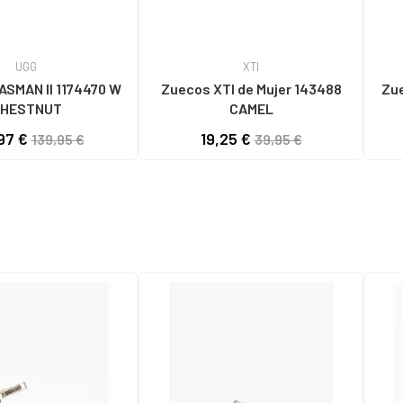
UGG
XTI
ASMAN II 1174470 W
Zuecos XTI de Mujer 143488
Zuecos 
HESTNUT
CAMEL
97 €
19,25 €
139,95 €
39,95 €