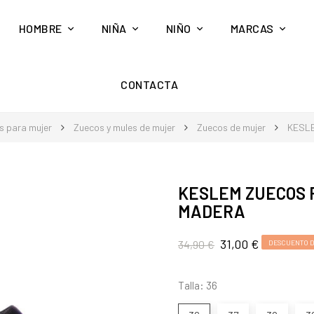
HOMBRE
NIÑA
NIÑO
MARCAS
CONTACTA
s para mujer
Zuecos y mules de mujer
Zuecos de mujer
KESL
KESLEM ZUECOS 
MADERA
31,00 €
34,90 €
DESCUENTO D
Talla: 36