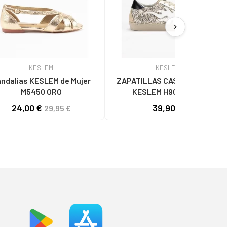
chevron_right
KESLEM
KESLEM
dalias KESLEM de Mujer
ZAPATILLAS CASUAL MUJER
M5450 ORO
KESLEM H9065 ORO
24,00 €
39,90 €
29,95 €