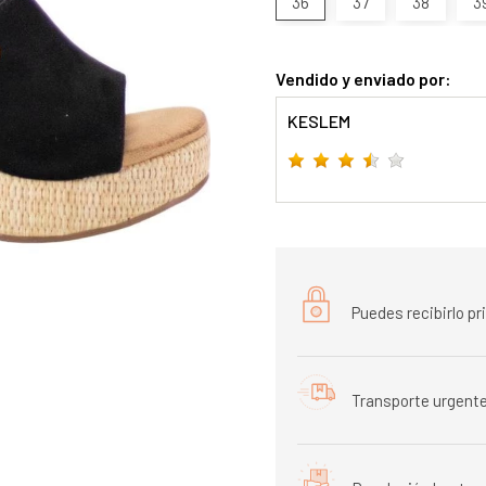
36
37
38
3
Vendido y enviado por:
KESLEM
Puedes recibirlo p
Transporte urgente