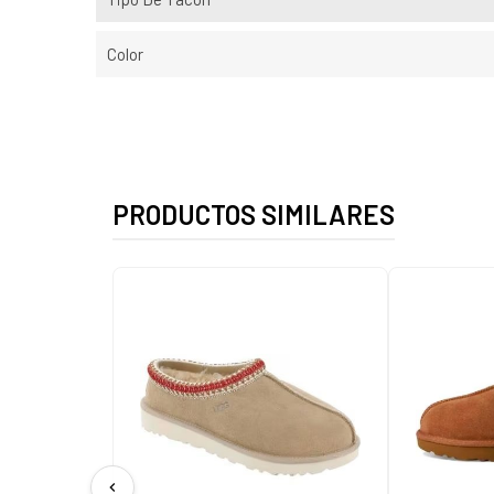
Color
PRODUCTOS SIMILARES
chevron_left