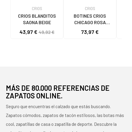
CRIOS
CRIOS
CRIOS BLANDITOS
BOTINES CRIOS
BOTA
SAONA BEIGE
CHICAGO ROSA
TOKI
METÁLICO CON
43,97 €
73,97 €
38
49,92 €
CORDONES ROSA
MÁS DE 80.000 REFERENCIAS DE
ZAPATOS ONLINE.
Seguro que encuentras el calzado que estás buscando.
Zapatos cómodos, zapatos de tacón estilosos, las botas más
cool, zapatillas de casa o zapatilla de deporte. Descubre la