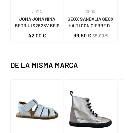
JOMA
GEOX
JOMA JOMA NINA
GEOX SANDALIA GEOX
XTI
BFDRUJS2625V BEIG
HAITI CON CIERRE DE
VELCRO C2012 LT
P
42,00 €
39,50 €
32
55,00 €
GOLD
CIE
DE LA MISMA MARCA