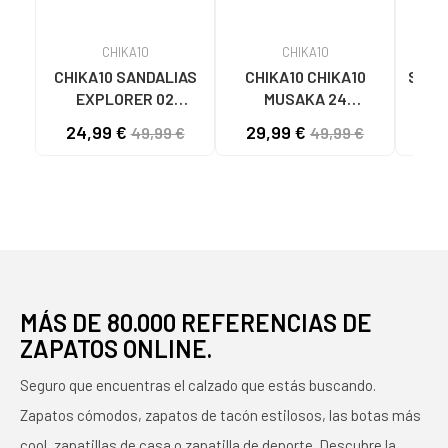
CHIKA10
CHIKA10
CHIKA10 SANDALIAS
CHIKA10 CHIKA10
Sanda
EXPLORER 02
MUSAKA 24
Mu
METALIZADAS CON
SANDALIAS
MU
24,99 €
29,99 €
29
49,99 €
49,99 €
PLATAFORMA
MULTICOLORES
PLATINO-LG GOLD
MULTI-MORADO-
PURPLE
MÁS DE 80.000 REFERENCIAS DE
ZAPATOS ONLINE.
Seguro que encuentras el calzado que estás buscando.
Zapatos cómodos, zapatos de tacón estilosos, las botas más
cool, zapatillas de casa o zapatilla de deporte. Descubre la