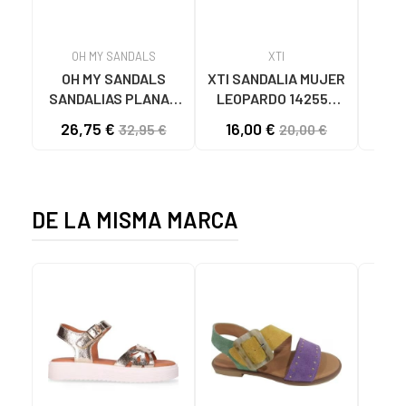
OH MY SANDALS
XTI
OH MY SANDALS
XTI SANDALIA MUJER
ELL
SANDALIAS PLANAS
LEOPARDO 142550
DE 
5800-DO135 DOYA
MULTICOLOR
26,75 €
16,00 €
32,95 €
20,00 €
DOYA CHAMPAN
DE LA MISMA MARCA