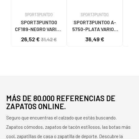
SPORT3PUNTO0
SPORT3PUNTO0
S
SPORT3PUNTO0
SPORT3PUNTO0 A-
SPO
CF189-NEGRO VARIOS
5750-PLATA VARIOS
575
COLORES
COLORES
26,52 €
36,49 €
33
31,42 €
MÁS DE 80.000 REFERENCIAS DE
ZAPATOS ONLINE.
Seguro que encuentras el calzado que estás buscando.
Zapatos cómodos, zapatos de tacón estilosos, las botas más
cool, zapatillas de casa o zapatilla de deporte. Descubre la