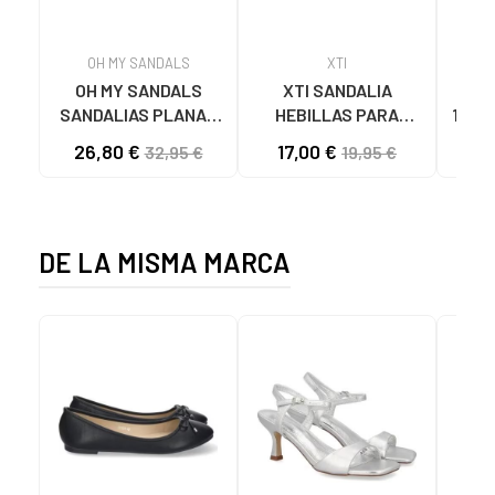
OH MY SANDALS
XTI
OH MY SANDALS
XTI SANDALIA
SA
SANDALIAS PLANAS
HEBILLAS PARA
1425
5800-DO135 DOYA
MUJER 142550 NEGRO
DOBL
26,80 €
17,00 €
20
32,95 €
19,95 €
DOYA CHAMPAN
DE LA MISMA MARCA