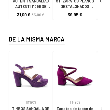
AUTENTI SANDALIAS
XTI ZAPATOS PLANOS
UGG 
AUTENTI 11096 DE
DESTALONADOS
M
PIEL MARRON
146399 EN COLOR
31,00 €
39,95 €
35,00 €
BURDEOS CON
HEBILLA
DE LA MISMA MARCA
TIMBOS
TIMBOS
TIMBOS SANDALIA DE
Zapatos de tacón de
Sanda