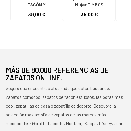
TACÓN Y
Mujer TIMBOS
Mu
PLATAFORMA
SANDALIA TACON
TACO
39,00 €
35,00 €
MODELO 131423
VESTIR MUJER
MORADO MORADO
BUGANVILLA 131221
VARIOS COLORES
MÁS DE 80.000 REFERENCIAS DE
ZAPATOS ONLINE.
Seguro que encuentras el calzado que estás buscando.
Zapatos cómodos, zapatos de tacón estilosos, las botas más
cool, zapatillas de casa o zapatilla de deporte. Descubre la
selección más amplia de zapatos de las marcas más
reconocidas: Garatti, Lacoste, Mustang, Kappa, Disney, John