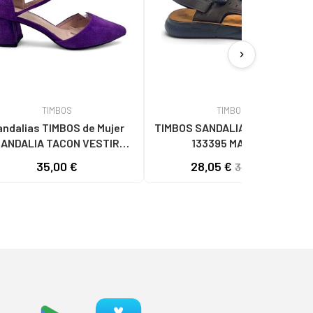
chevron_right
TIMBOS
TIMBOS
ndalias TIMBOS de Mujer
TIMBOS SANDALIA BIO HOMBRE
ANDALIA TACON VESTIR
133395 MARRóN
MUJER 131262 MORADO
35,00 €
28,05 €
33,00 €