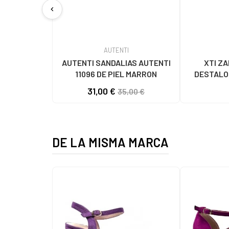
chevron_left
AUTENTI
AUTENTI SANDALIAS AUTENTI
XTI Z
11096 DE PIEL MARRON
DESTALO
COLOR BUR
31,00 €
35,00 €
DE LA MISMA MARCA