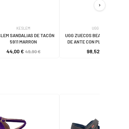
chevron_right
KESLEM
UGG
LEM SANDALIAS DE TACÓN
UGG ZUECOS BEA MARY JANE
5911 MARRON
DE ANTE CON PLATAFORMA
MUJER
44,00 €
98,52 €
49,90 €