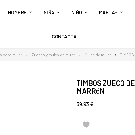
HOMBRE
NIÑA
NIÑO
MARCAS
CONTACTA
s para mujer
Zuecos y mules de mujer
Mules de mujer
TIMBOS
TIMBOS ZUECO DE
MARRóN
39,93 €
