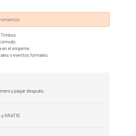
s momentos
a Timbos.
 cómodo.
a en el empeine.
iales o eventos formales.
rimero y pagar después.
 y GRATIS.