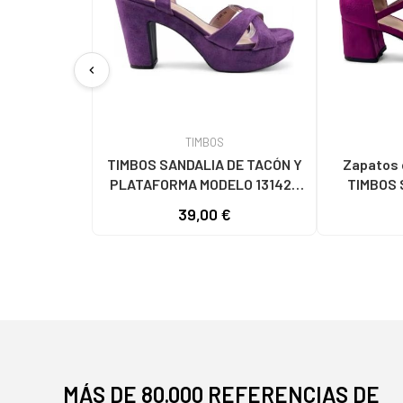
chevron_left
TIMBOS
TIMBOS SANDALIA DE TACÓN Y
Zapatos 
PLATAFORMA MODELO 131423
TIMBOS 
MORADO MORADO
VESTIR M
39,00 €
131221
MÁS DE 80.000 REFERENCIAS DE