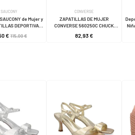
SAUCONY
CONVERSE
ONY de Mujer y
ZAPATILLAS DE MUJER
Deport
TILLAS DEPORTIVAS
CONVERSE 560250C CHUCK
Niñ
RIGINAL - S1044
TAYLOR ALL STAR LIFT
O
50 €
82,93 €
115,00 €
HOMBRE MORADO
PLATFORM CANVAS LOW BLACK