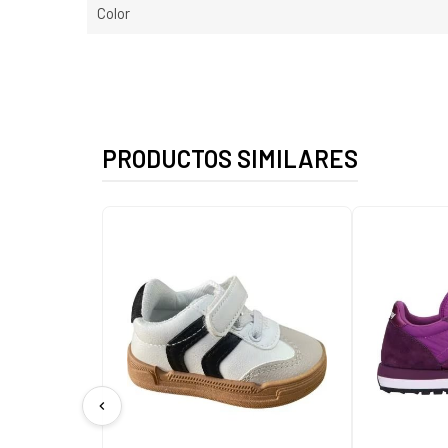
Color
PRODUCTOS SIMILARES
chevron_left