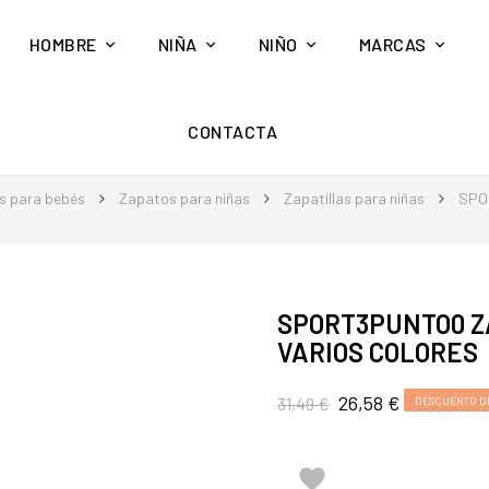
HOMBRE
NIÑA
NIÑO
MARCAS
CONTACTA
s para bebés
Zapatos para niñas
Zapatillas para niñas
SPO
SPORT3PUNTO0 ZA
VARIOS COLORES
26,58 €
31,49 €
DESCUENTO DE
