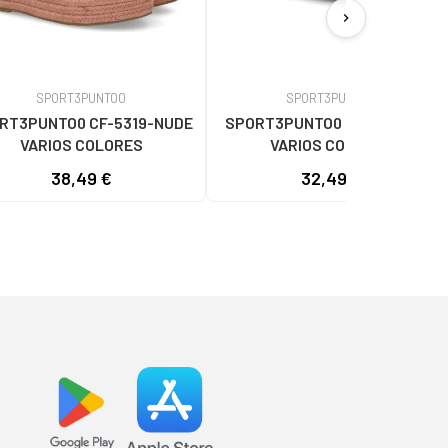
chevron_right
SPORT3PUNTO0
SPORT3PUNTO0
RT3PUNTO0 CF-5319-NUDE
SPORT3PUNTO0 CK-43-AZUL
VARIOS COLORES
VARIOS COLORES
38,49 €
32,49 €