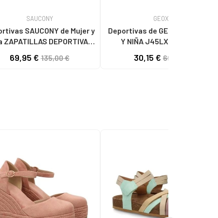
SAUCONY
GEOX
ivas SAUCONY de Mujer y
Deportivas de GEOX DE MUJER
a ZAPATILLAS DEPORTIVAS
Y NIÑA J45LXB 0159J J
RIGINALS SHADOW 5000 -
ACTIVART C7Q1Z LT CORAL-
69,95 €
30,15 €
135,00 €
69,90 €
S60719 HOMBRE ROSA
WHITE