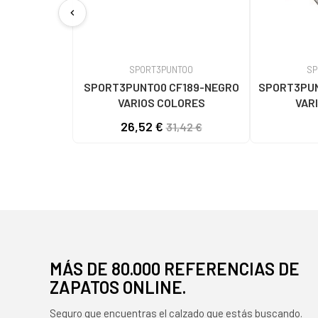
chevron_left
SPORT3PUNTO0
SP
SPORT3PUNTO0 CF189-NEGRO
SPORT3PUN
VARIOS COLORES
VAR
26,52 €
31,42 €
MÁS DE 80.000 REFERENCIAS DE
ZAPATOS ONLINE.
Seguro que encuentras el calzado que estás buscando.