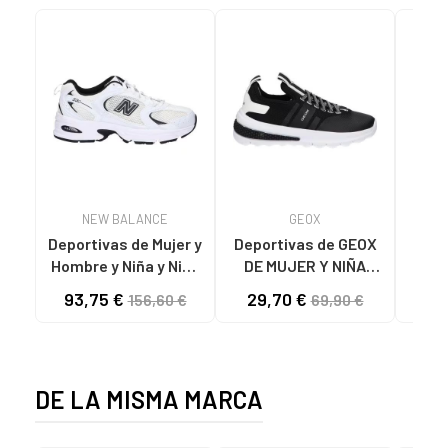
NEW BALANCE
GEOX
Deportivas de Mujer y
Deportivas de GEOX
MT
Hombre y Niña y Niño
DE MUJER Y NIÑA
NEW BALANCE
J45LXB 0159J J
93,75 €
29,70 €
156,60 €
69,90 €
ZAPATILLAS
ACTIVART C0127
MR530EWB
BLACK-WHITE
B
LIFESTYLE WHITE
DETA
REF
DE LA MISMA MARCA