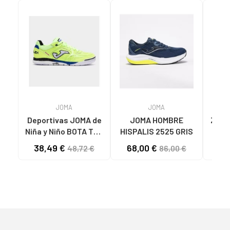
JOMA
JOMA
Deportivas JOMA de
JOMA HOMBRE
ZAPA
Niña y Niño BOTA TOP
HISPALIS 2525 GRIS
MUJ
FLEX 2511 VARIOS
LAD
38,49 €
68,00 €
32
48,72 €
86,00 €
COLORES
N