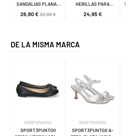
SANDALIAS PLANAS
HEBILLAS PARA
1425
5800-DO135 DOYA
MUJER 142550 NEGRO
DOBL
26,80 €
24,95 €
32,95 €
DOYA CHAMPAN
DE LA MISMA MARCA
SPORT3PUNTO0
SPORT3PUNTO0
S
SPORT3PUNTO0
SPORT3PUNTO0 A-
SPO