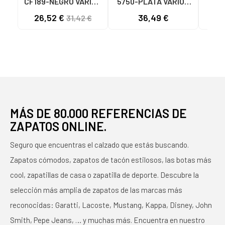
CF189-NEGRO VARIOS
5750-PLATA VARIOS
575
COLORES
COLORES
26,52 €
36,49 €
33
31,42 €
MÁS DE 80.000 REFERENCIAS DE
ZAPATOS ONLINE.
Seguro que encuentras el calzado que estás buscando.
Zapatos cómodos, zapatos de tacón estilosos, las botas más
cool, zapatillas de casa o zapatilla de deporte. Descubre la
selección más amplia de zapatos de las marcas más
reconocidas: Garatti, Lacoste, Mustang, Kappa, Disney, John
Smith, Pepe Jeans, … y muchas más. Encuentra en nuestro