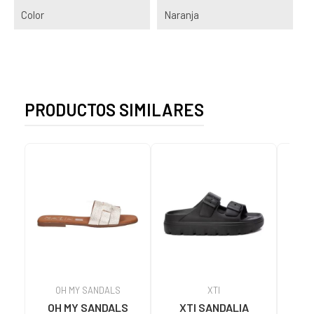
Color
Naranja
PRODUCTOS SIMILARES
OH MY SANDALS
XTI
OH MY SANDALS
XTI SANDALIA
SA