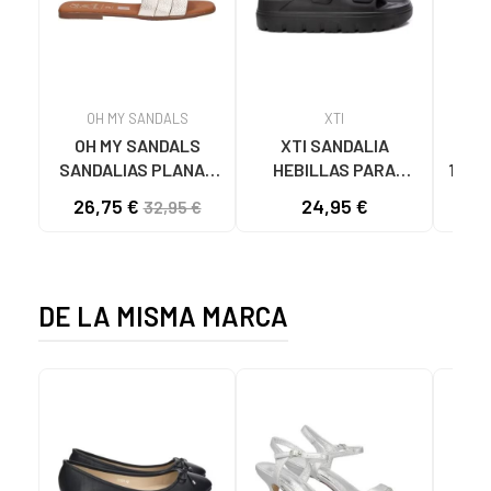
OH MY SANDALS
XTI
OH MY SANDALS
XTI SANDALIA
SA
SANDALIAS PLANAS
HEBILLAS PARA
1425
5800-DO135 DOYA
MUJER 142550 NEGRO
DOBL
26,75 €
24,95 €
32,95 €
DOYA CHAMPAN
DE LA MISMA MARCA