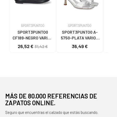
SPORT3PUNTO0
SPORT3PUNTO0
S
SPORT3PUNTO0
SPORT3PUNTO0 A-
SPO
CF189-NEGRO VARIOS
5750-PLATA VARIOS
575
COLORES
COLORES
26,52 €
36,49 €
33
31,42 €
MÁS DE 80.000 REFERENCIAS DE
ZAPATOS ONLINE.
Seguro que encuentras el calzado que estás buscando.