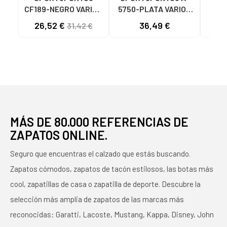
CF189-NEGRO VARIOS
5750-PLATA VARIOS
575
COLORES
COLORES
26,52 €
36,49 €
33
31,42 €
MÁS DE 80.000 REFERENCIAS DE
ZAPATOS ONLINE.
Seguro que encuentras el calzado que estás buscando.
Zapatos cómodos, zapatos de tacón estilosos, las botas más
cool, zapatillas de casa o zapatilla de deporte. Descubre la
selección más amplia de zapatos de las marcas más
reconocidas: Garatti, Lacoste, Mustang, Kappa, Disney, John