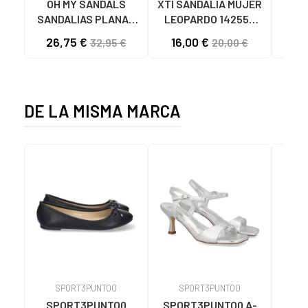
OH MY SANDALS
XTI SANDALIA MUJER
ELL
SANDALIAS PLANAS
LEOPARDO 142550
DE 
5800-DO135 DOYA
MULTICOLOR
26,75 €
16,00 €
32,95 €
20,00 €
DOYA CHAMPAN
DE LA MISMA MARCA
SPORT3PUNTO0
SPORT3PUNTO0
S
SPORT3PUNTO0
SPORT3PUNTO0 A-
SPO