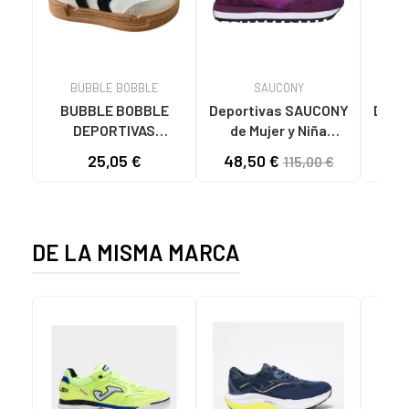
BUBBLE BOBBLE
SAUCONY
BUBBLE BOBBLE
Deportivas SAUCONY
Depo
DEPORTIVAS
de Mujer y Niña
de
RESPETUOSAS C1177
ZAPATILLAS
25,05 €
48,50 €
69
115,00 €
NEGRAS NEGRO
DEPORTIVAS JAZZ
ORIGINAL - S1044
ORI
HOMBRE MORADO
5
DE LA MISMA MARCA