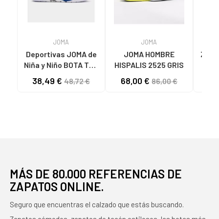
JOMA
JOMA
Deportivas JOMA de
JOMA HOMBRE
ZAPA
Niña y Niño BOTA TOP
HISPALIS 2525 GRIS
MUJ
FLEX 2511 VARIOS
LAD
38,49 €
68,00 €
32
48,72 €
86,00 €
COLORES
N
MÁS DE 80.000 REFERENCIAS DE
ZAPATOS ONLINE.
Seguro que encuentras el calzado que estás buscando.