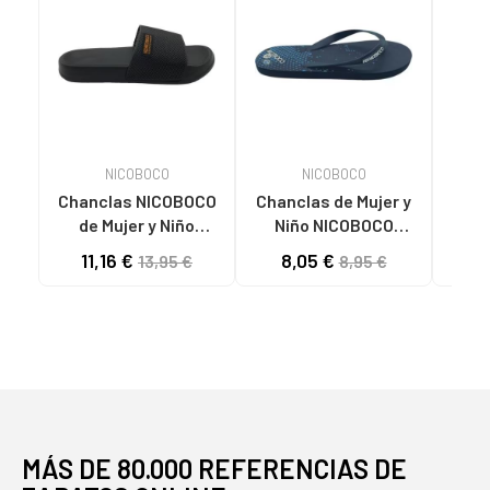
NICOBOCO
NICOBOCO
Chanclas NICOBOCO
Chanclas de Mujer y
Chan
de Mujer y Niño
Niño NICOBOCO
de 
CHANCLA AGUA
CHANCLA AGUA NINO
AGUA
11,16 €
8,05 €
11
13,95 €
8,95 €
KALYCO NEGRO
BRASIL AZUL
MÁS DE 80.000 REFERENCIAS DE