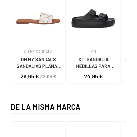
OH MY SANDALS
XTI
OH MY SANDALS
XTI SANDALIA
XTI 
SANDALIAS PLANAS
HEBILLAS PARA
LEO
5800-DO135 DOYA
MUJER 142550 NEGRO
26,65 €
24,95 €
32,95 €
DOYA CHAMPAN
DE LA MISMA MARCA