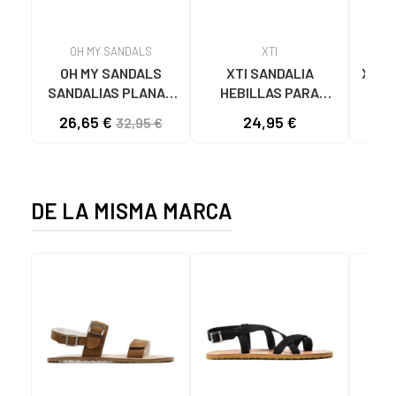
OH MY SANDALS
XTI
OH MY SANDALS
XTI SANDALIA
XTI 
SANDALIAS PLANAS
HEBILLAS PARA
LEO
5800-DO135 DOYA
MUJER 142550 NEGRO
26,65 €
24,95 €
32,95 €
DOYA CHAMPAN
DE LA MISMA MARCA