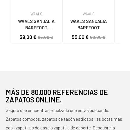
WAALS
WAALS
WAALS SANDALIA
WAALS SANDALIA
WAA
BAREFOOT
BAREFOOT
ARTESANA DUNE I
HANDCRAFTED
ARTE
59,00 €
55,00 €
55
65,00 €
60,00 €
CAMEL BEIGE
NATUR I NEGRO
VA
MÁS DE 80.000 REFERENCIAS DE
ZAPATOS ONLINE.
Seguro que encuentras el calzado que estás buscando.
Zapatos cómodos, zapatos de tacón estilosos, las botas más
cool, zapatillas de casa o zapatilla de deporte. Descubre la