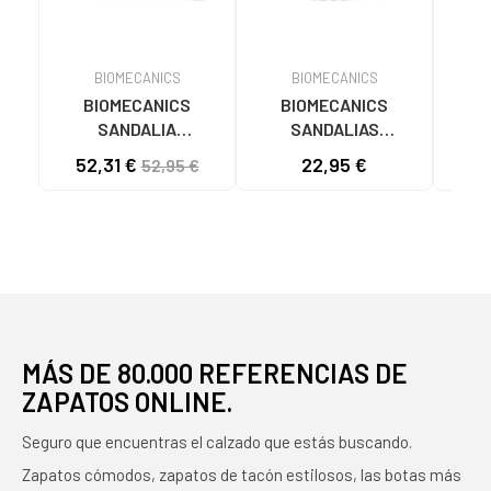
BIOMECANICS
BIOMECANICS
BIOMECANICS
BIOMECANICS
B
SANDALIA
SANDALIAS
DE
BIOMECANICS
ACUÁTICAS 262290-
D
52,31 €
22,95 €
49
52,95 €
262255-B164 URBANA
C103 BEIGE
PR
LILA
221
MÁS DE 80.000 REFERENCIAS DE
ZAPATOS ONLINE.
Seguro que encuentras el calzado que estás buscando.
Zapatos cómodos, zapatos de tacón estilosos, las botas más