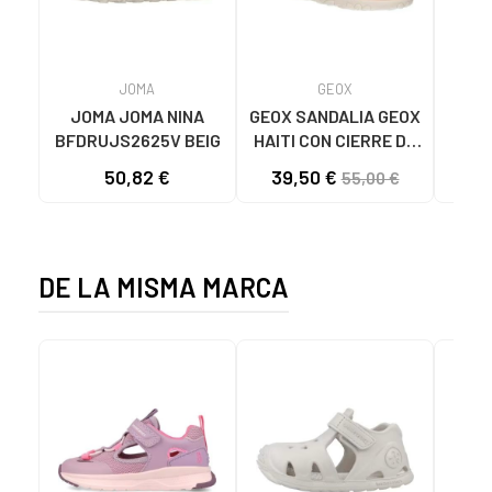
JOMA
GEOX
JOMA JOMA NINA
GEOX SANDALIA GEOX
BFDRUJS2625V BEIG
HAITI CON CIERRE DE
SAN
VELCRO C2012 LT
CO
50,82 €
39,50 €
33
55,00 €
GOLD
MAR
LED
DE LA MISMA MARCA