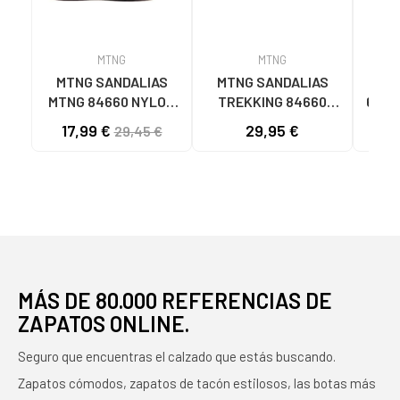
MTNG
MTNG
MTNG SANDALIAS
MTNG SANDALIAS
SA
MTNG 84660 NYLON
TREKKING 84660
6080
CAQUI PARA HOMBRE
NYLON AJUSTABLES
TE
17,99 €
29,95 €
29,45 €
C59785 - - NYLON
C59810 - - NYLON
TAU
KAKY
PRINT STRIP NEGRO
N
NE
MÁS DE 80.000 REFERENCIAS DE
ZAPATOS ONLINE.
Seguro que encuentras el calzado que estás buscando.
Zapatos cómodos, zapatos de tacón estilosos, las botas más