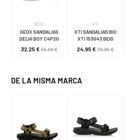
GEOX
XTI
GEOX SANDALIAS
XTI SANDALIAS BIO
B
DELHI BOY C4P2G
XTI 153043 BEIG
ACUÁ
32,25 €
24,95 €
55,00 €
29,95 €
DE LA MISMA MARCA