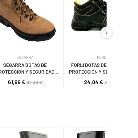
chevron_right
SEGARRA
FORLI
SEGARRA BOTAS DE
FORLI BOTAS DE SEGURIDAD
ROTECCIÓN Y SEGURIDAD
PROTECCIÓN Y SEÑALIZACIÓN
LABORAL MULTICOLOR
MULTICOLOR
61,99 €
24,84 €
67,38 €
27,00 €