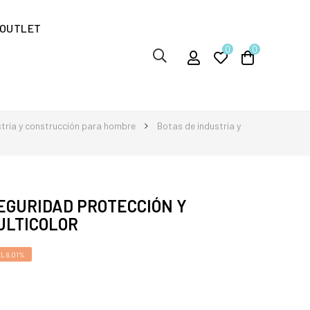
OUTLET
0
0
stria y construcción para hombre
Botas de industria y
EGURIDAD PROTECCIÓN Y
ULTICOLOR
L 8,01%