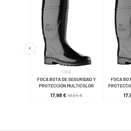
chevron_left
FOCA
FOCA BOTA DE SEGURIDAD Y
FOCA BOT
PROTECCIÓN MULTICOLOR
PROTECCIÓ
M
17,98 €
17,
19,54 €