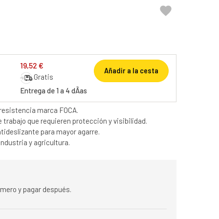

19,52 €
Añadir a la cesta
Gratis
Entrega de 1 a 4 dÃ­as
 resistencia marca FOCA.
trabajo que requieren protección y visibilidad.
ntideslizante para mayor agarre.
ndustria y agricultura.
rimero y pagar después.