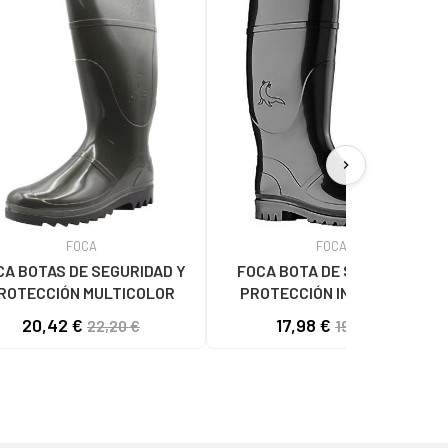
chevron_right
FOCA
FOCA
CA BOTAS DE SEGURIDAD Y
FOCA BOTA DE SEGURIDAD
ROTECCIÓN MULTICOLOR
PROTECCIÓN INDUSTRIAL
MULTICOLOR
20,42 €
17,98 €
22,20 €
19,54 €