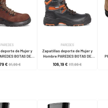
PAREDES
PAREDES
 deporte de Mujer y
Zapatillas deporte de Mujer y
AREDES BOTAS DE
Hombre PAREDES BOTAS DE
P
D GORBEA MARRóN
SEGURIDAD BLACK ELECTRON II
79 €
106,19 €
91,99 €
117,99 €
MARRóN
NEGRO NEGRO