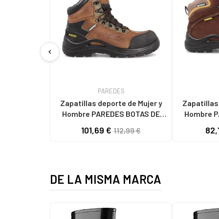
chevron_left
PAREDES
Zapatillas deporte de Mujer y
Zapatillas
Hombre PAREDES BOTAS DE
Hombre P
SEGURIDAD CAZALLA MARRóN
SEGURIDA
101,69 €
82,
112,99 €
MARRóN
DE LA MISMA MARCA