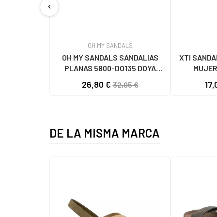
chevron_left
OH MY SANDALS
OH MY SANDALS SANDALIAS
XTI SANDA
PLANAS 5800-DO135 DOYA
MUJER
DOYA CHAMPAN
26,80 €
17,
32,95 €
DE LA MISMA MARCA