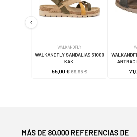
chevron_left
WALKANDFLY
W
WALKANDFLY SANDALIAS 51000
WALKANDFL
KAKI
ANTRACI
55,00 €
71,
69,95 €
MÁS DE 80.000 REFERENCIAS DE