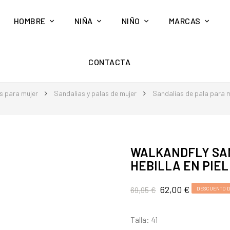
HOMBRE
NIÑA
NIÑO
MARCAS
CONTACTA
s para mujer
Sandalias y palas de mujer
Sandalias de pala para 
WALKANDFLY SAN
HEBILLA EN PIE
62,00 €
69,95 €
DESCUENTO D
Talla: 41