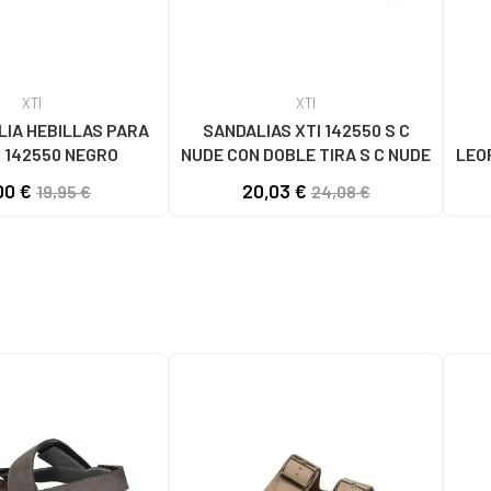
XTI
XTI
LIA HEBILLAS PARA
SANDALIAS XTI 142550 S C
 142550 NEGRO
NUDE CON DOBLE TIRA S C NUDE
LEO
00 €
20,03 €
19,95 €
24,08 €