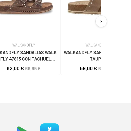
chevron_right
WALKANDFLY
WALKANDFLY
KANDFLY SANDALIAS WALK
WALKANDFLY SANDALIAS 50961
 FLY 47813 CON TACHUELAS
TAUPE
PARA MUJER MARRON
62,00 €
59,00 €
69,95 €
65,95 €