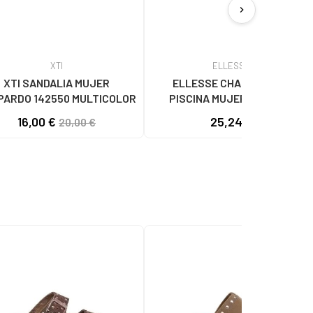
chevron_right
XTI
ELLESSE
XTI SANDALIA MUJER
ELLESSE CHANCLAS DE
PARDO 142550 MULTICOLOR
PISCINA MUJER 072-7721
MULTICOLOR
16,00 €
25,24 €
20,00 €