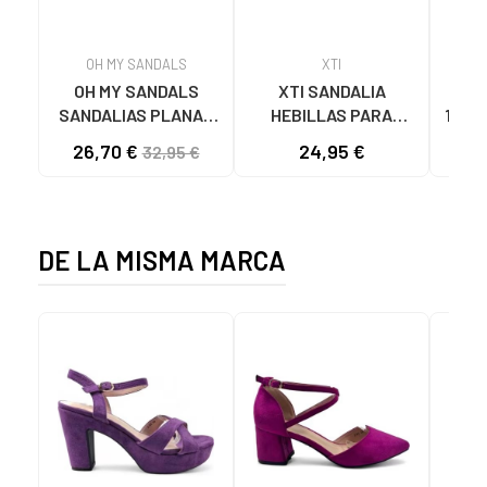
OH MY SANDALS
XTI
OH MY SANDALS
XTI SANDALIA
SA
SANDALIAS PLANAS
HEBILLAS PARA
1425
5800-DO135 DOYA
MUJER 142550 NEGRO
DOBL
26,70 €
24,95 €
32,95 €
DOYA CHAMPAN
DE LA MISMA MARCA