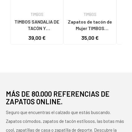
TIMBOS
TIMBOS
TIMBOS SANDALIA DE
Zapatos de tacón de
TIMB
TACÓN Y
Mujer TIMBOS
PLATAFORMA
SANDALIA TACON
DEST
39,00 €
35,00 €
MODELO 131423
VESTIR MUJER
TACÓ
MORADO MORADO
BUGANVILLA 131221
COLO
VARIOS COLORES
MÁS DE 80.000 REFERENCIAS DE
ZAPATOS ONLINE.
Seguro que encuentras el calzado que estás buscando.
Zapatos cómodos, zapatos de tacón estilosos, las botas más
cool, zapatillas de casa o zapatilla de deporte. Descubre la