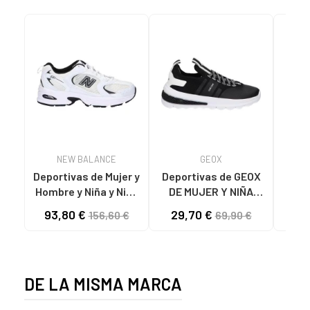
NEW BALANCE
GEOX
Deportivas de Mujer y
Deportivas de GEOX
MT
Hombre y Niña y Niño
DE MUJER Y NIÑA
NEW BALANCE
J45LXB 0159J J
93,80 €
29,70 €
156,60 €
69,90 €
ZAPATILLAS
ACTIVART C0127
MR530EWB
BLACK-WHITE
B
LIFESTYLE WHITE
DETA
REF
DE LA MISMA MARCA