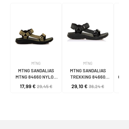
MTNG
MTNG
MTNG SANDALIAS
MTNG SANDALIAS
SA
MTNG 84660 NYLON
TREKKING 84660
6080
CAQUI PARA HOMBRE
NYLON AJUSTABLES
TE
17,99 €
29,10 €
29,45 €
36,24 €
C59785 - - NYLON
C59810 - - NYLON
TAU
KAKY
PRINT STRIP NEGRO
N
NE