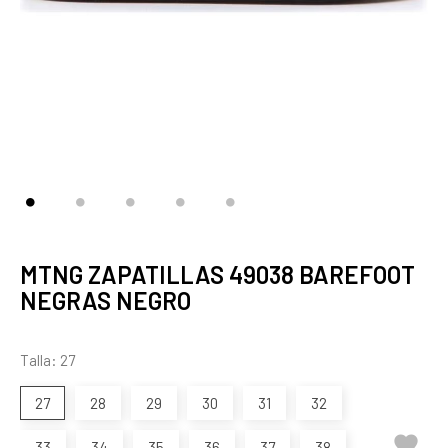
MTNG ZAPATILLAS 49038 BAREFOOT
NEGRAS NEGRO
Talla: 27
27
28
29
30
31
32

33
34
35
36
37
38