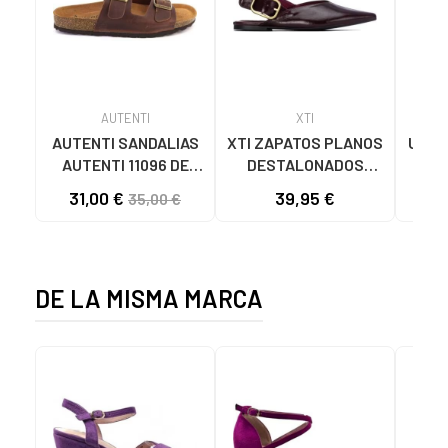
AUTENTI
XTI
AUTENTI SANDALIAS
XTI ZAPATOS PLANOS
UGG 
AUTENTI 11096 DE
DESTALONADOS
M
PIEL MARRON
146399 EN COLOR
31,00 €
39,95 €
35,00 €
BURDEOS CON
HEBILLA
DE LA MISMA MARCA