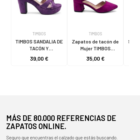
TIMBOS
TIMBOS
TIMBOS SANDALIA DE
Zapatos de tacón de
Sanda
TACÓN Y
Mujer TIMBOS
Mu
PLATAFORMA
SANDALIA TACON
TACO
39,00 €
35,00 €
MODELO 131423
VESTIR MUJER
MORADO MORADO
BUGANVILLA 131221
VARIOS COLORES
MÁS DE 80.000 REFERENCIAS DE
ZAPATOS ONLINE.
Seguro que encuentras el calzado que estás buscando.