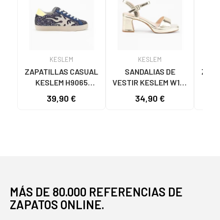
KESLEM
KESLEM
ZAPATILLAS CASUAL
SANDALIAS DE
ZAPA
KESLEM H9065
VESTIR KESLEM W18-
MU
MUJER NEGRAS
155 MUJER ORO ORO
M602
39,90 €
34,90 €
NEGRO
MÁS DE 80.000 REFERENCIAS DE
ZAPATOS ONLINE.