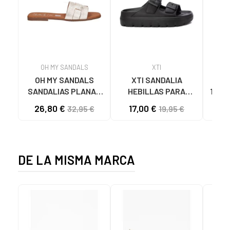
OH MY SANDALS
XTI
OH MY SANDALS
XTI SANDALIA
SA
SANDALIAS PLANAS
HEBILLAS PARA
1425
5800-DO135 DOYA
MUJER 142550 NEGRO
DOBL
26,80 €
17,00 €
20
32,95 €
19,95 €
DOYA CHAMPAN
DE LA MISMA MARCA